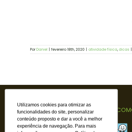
Por
Daniel
|
fevereiro 18th, 2020
|
atividade física
,
dicas
|
Utilizamos cookies para otimizar as
PLANTÃO DE VENDAS
COM
funcionalidades do site, personalizar
conteúdo proposto e dar a você a melhor
Rodovia Romildo Prado,
experiência de navegação. Para mais