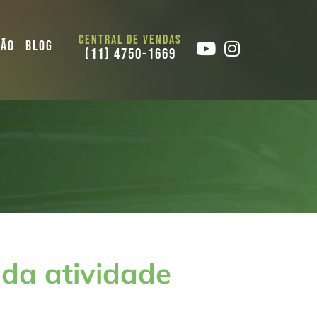
ÇÃO
BLOG
(11) 4750-1669
 da atividade